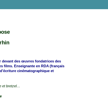
pose
rhin
er devant des œuvres fondatrices des
s films. Enseignante en RDA (français
 d’écriture cinématographique et
re et bretzel…
e