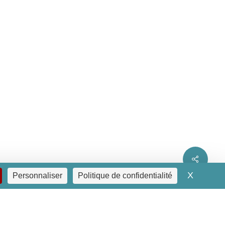
Share
X
Masquer
Personnaliser
Politique de confidentialité