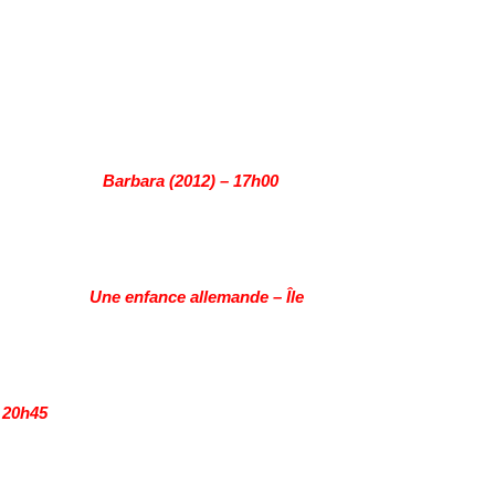
tzold
B
arbara (2012) – 17h00
15 / U
ne enfance allemande – Île
 20h45