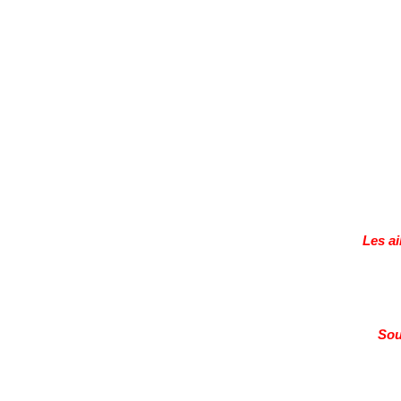
Les ailes du dési
Sound