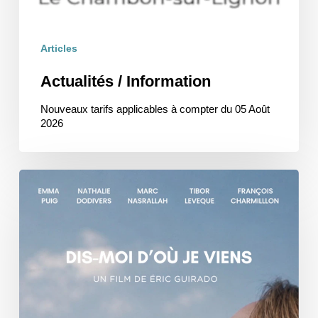
Articles
Actualités / Information
Nouveaux tarifs applicables à compter du 05 Août
2026
Dis-
moi
d’où
je
viens
/
Ciné-
Rencontre
au
Cinéma
Scoop