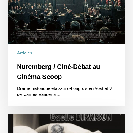
Articles
Nuremberg / Ciné-Débat au
Cinéma Scoop
Drame historique états-uno-hongrois en Vost et Vf
de James Vanderbilt…
ICARE,
de
nos