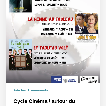
l’occupation
au
Cinéma
Scoop
Articles
Evènements
Cycle Cinéma / autour du