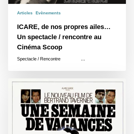
Articles
Evènements
ICARE, de nos propres ailes…
Un spectacle / rencontre au
Cinéma Scoop
Spectacle / Rencontre …
Une
semaine
de
vacances…
ou
l’Hommage
du
Cinéma
Scoop