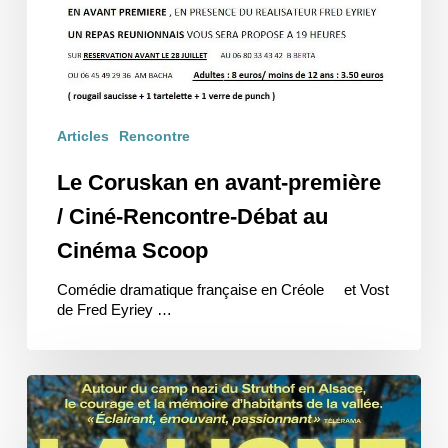
Articles
Rencontre
Le Coruskan en avant-première
/ Ciné-Rencontre-Débat au
Cinéma Scoop
Comédie dramatique française en Créole et Vost
de Fred Eyriey …
La
Ligne
bleue
en