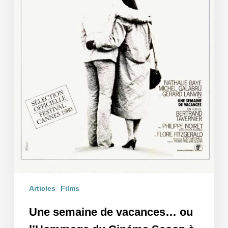
à
Nathalie
Baye
Articles
Films
Une semaine de vacances… ou