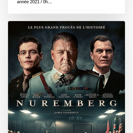
année 2021 / 0h…
Nuremberg
/
Ciné-
Débat
au
Cinéma
Scoop