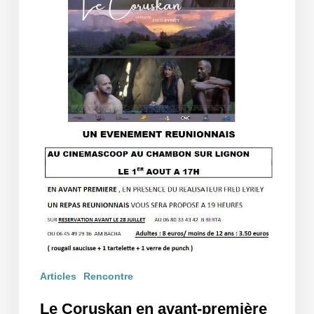
Débat
au
Cinéma
Scoop
Articles
Rencontre
Le Coruskan en avant-première