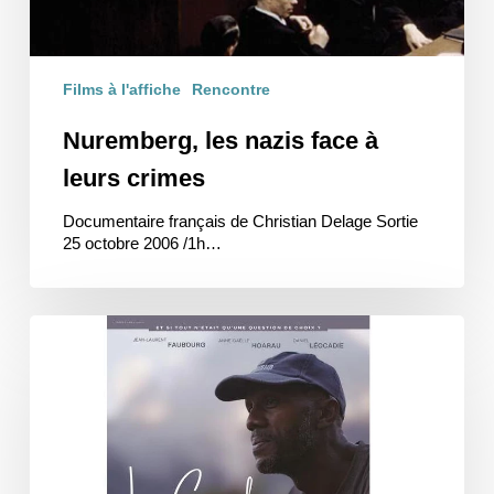
Films à l'affiche
Rencontre
Nuremberg, les nazis face à
leurs crimes
Documentaire français de Christian Delage Sortie
25 octobre 2006 /1h…
Le
Coruskan
en
avant-
première
/
Ciné-
Rencontre-