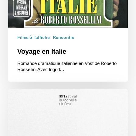
Films à l'affiche
Rencontre
Voyage en Italie
Romance dramatique italienne en Vost de Roberto
Rossellini Avec Ingrid…
Des
oiseaux
petits
et
gros