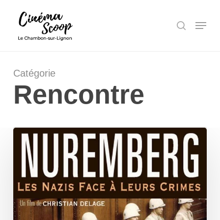
Passer
Panneau de gestion des cookies
au
Menu
rechercher
contenu
principal
Catégorie
Rencontre
Nuremberg,
les
nazis
face
à
leurs
crimes
/
Ciné-