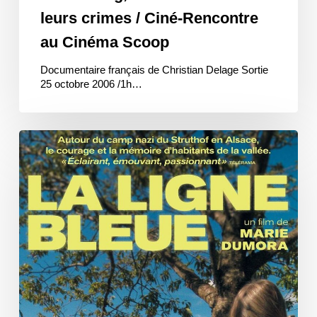
leurs crimes / Ciné-Rencontre
au Cinéma Scoop
Documentaire français de Christian Delage Sortie
25 octobre 2006 /1h…
La
Ligne
bleue
en
avant-
première
/
Ciné-
Débat
au
Cinéma
Scoop