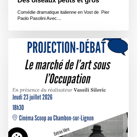
Des oiseaux petits et gros
Comédie dramatique italienne en Vost de Pier
Paolo Pasolini Avec…
Le
Marché
de
l’art
sous
l’occupation
/
Ciné-
Rencontre
au
Cinéma
Scoop