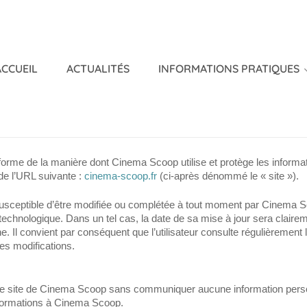
ACCUEIL
ACTUALITÉS
INFORMATIONS PRATIQUES
s informe de la manière dont Cinema Scoop utilise et protège les infor
 de l’URL suivante :
cinema-scoop.fr
(ci-après dénommé le « site »).
est susceptible d’être modifiée ou complétée à tout moment par Cinem
u technologique. Dans un tel cas, la date de sa mise à jour sera clairem
e. Il convient par conséquent que l’utilisateur consulte régulièrement la
es modifications.
er le site de Cinema Scoop sans communiquer aucune information per
nformations à Cinema Scoop.