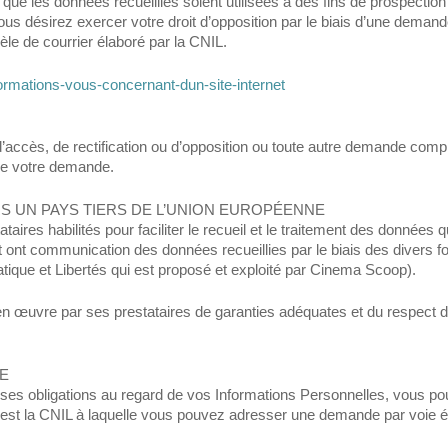
e que les données recueillies soient utilisées à des fins de prospecti
 désirez exercer votre droit d’opposition par le biais d’une demande
èle de courrier élaboré par la CNIL.
formations-vous-concernant-dun-site-internet
cès, de rectification ou d’opposition ou toute autre demande complé
de votre demande.
RS UN PAYS TIERS DE L’UNION EUROPÉENNE
taires habilités pour faciliter le recueil et le traitement des donné
ont communication des données recueillies par le biais des divers for
tique et Libertés qui est proposé et exploité par Cinema Scoop).
œuvre par ses prestataires de garanties adéquates et du respect de c
TE
es obligations au regard de vos Informations Personnelles, vous p
 est la CNIL à laquelle vous pouvez adresser une demande par voie éle