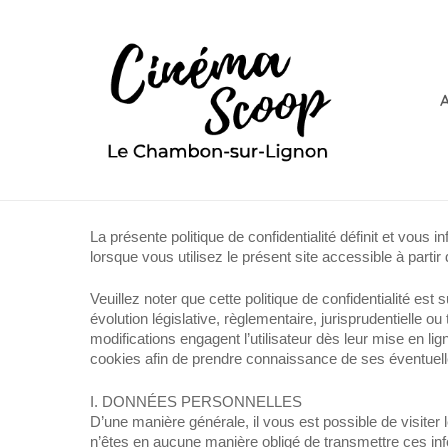
Passer
Panneau de gestion des cookies
au
contenu
principal
La présente politique de confidentialité définit et vou
lorsque vous utilisez le présent site accessible à partir
Veuillez noter que cette politique de confidentialité 
évolution législative, règlementaire, jurisprudentielle o
modifications engagent l’utilisateur dès leur mise en lign
cookies afin de prendre connaissance de ses éventuell
I. DONNÉES PERSONNELLES
D’une manière générale, il vous est possible de visit
n’êtes en aucune manière obligé de transmettre ces i