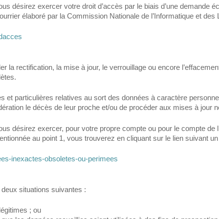
s désirez exercer votre droit d’accès par le biais d’une demande écr
ourrier élaboré par la Commission Nationale de l’Informatique et des L
t-dacces
nder la rectification, la mise à jour, le verrouillage ou encore l’effac
ètes.
 et particulières relatives au sort des données à caractère personnel
ration le décès de leur proche et/ou de procéder aux mises à jour 
 désirez exercer, pour votre propre compte ou pour le compte de l’u
entionnée au point 1, vous trouverez en cliquant sur le lien suivant u
onnees-inexactes-obsoletes-ou-perimees
 deux situations suivantes :
légitimes ; ou