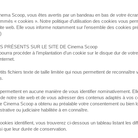
nema Scoop, vous êtes avertis par un bandeau en bas de votre écran 
ommés « cookies ». Notre politique d’utilisation des cookies vous p
e web. Elle vous informe notamment sur l’ensemble des cookies présent
)
 PRÉSENTS SUR LE SITE DE Cinema Scoop
urra procéder à l’implantation d’un cookie sur le disque dur de votre t
nternet.
s fichiers texte de taille limitée qui nous permettent de reconnaître v
s.
ne permettent en aucune manière de vous identifier nominativement. El
nce de notre site web et de vous adresser des contenus adaptés à vos c
ue Cinema Scoop a obtenu au préalable votre consentement ou bien lor
istrative ou judiciaire habilitée à en connaître.
okies identifient, vous trouverez ci-dessous un tableau listant les dif
nsi que leur durée de conservation.