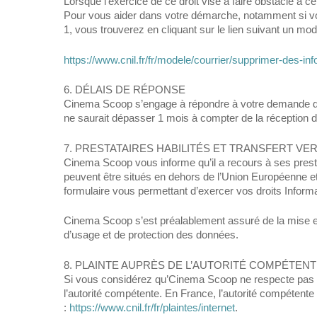
Lorsque l’exercice de ce droit vise à faire obstacle à c
Pour vous aider dans votre démarche, notamment si vous
1, vous trouverez en cliquant sur le lien suivant un mod
https://www.cnil.fr/fr/modele/courrier/supprimer-des-in
6. DÉLAIS DE RÉPONSE
Cinema Scoop s’engage à répondre à votre demande d’ac
ne saurait dépasser 1 mois à compter de la réception 
7. PRESTATAIRES HABILITÉS ET TRANSFERT VE
Cinema Scoop vous informe qu’il a recours à ses presta
peuvent être situés en dehors de l’Union Européenne et 
formulaire vous permettant d’exercer vos droits Informa
Cinema Scoop s’est préalablement assuré de la mise en 
d’usage et de protection des données.
8. PLAINTE AUPRÈS DE L’AUTORITÉ COMPÉTEN
Si vous considérez qu’Cinema Scoop ne respecte pas s
l’autorité compétente. En France, l’autorité compétente
:
https://www.cnil.fr/fr/plaintes/internet
.