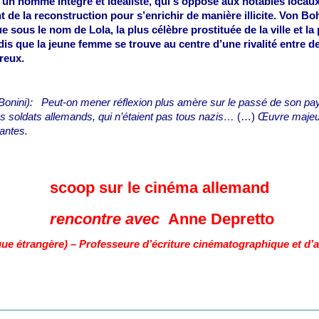
 un homme intègre et idéaliste, qui s’oppose aux notables loca
ent de la reconstruction pour s’enrichir de manière illicite. Vo
 sous le nom de Lola, la plus célèbre prostituée de la ville et la
dis que la jeune femme se trouve au centre d’une rivalité entre
reux.
 Bonini): Peut-on mener réflexion plus amère sur le passé de son p
es soldats allemands, qui n’étaient pas tous nazis…
(…)
Œuvre majeur
eantes.
scoop sur le cinéma allemand
rencontre avec
Anne Depretto
ue étrangère) – Professeure d’écriture cinématographique et d’an