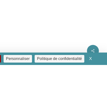
Share
X
Masquer
Personnaliser
Politique de confidentialité